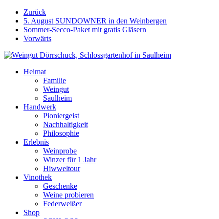
Weiter
Zurück
zum
5. August SUNDOWNER in den Weinbergen
Inhalt
Sommer-Secco-Paket mit gratis Gläsern
Vorwärts
Heimat
Familie
Weingut
Saulheim
Handwerk
Pioniergeist
Nachhaltigkeit
Philosophie
Erlebnis
Weinprobe
Winzer für 1 Jahr
Hiwweltour
Vinothek
Geschenke
Weine probieren
Federweißer
Shop