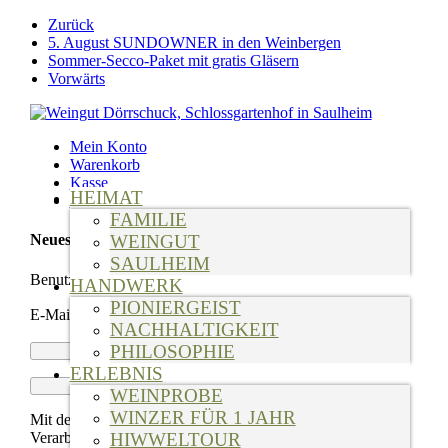
Weiter
Zurück
zum
5. August SUNDOWNER in den Weinbergen
Inhalt
Sommer-Secco-Paket mit gratis Gläsern
Vorwärts
Mein Konto
Warenkorb
Kasse
HEIMAT
Suche
FAMILIE
WEINGUT
Neues Kundenkonto anlegen
SAULHEIM
Benutzername
*
HANDWERK
PIONIERGEIST
E-Mail-Adresse
*
NACHHALTIGKEIT
PHILOSOPHIE
ERLEBNIS
WEINPROBE
WINZER FÜR 1 JAHR
Mit der Registrierung stimmen Sie der Speicherung und
Verarbeitung Ihre Daten zu. Mehr dazu erfahren Sie in
HIWWELTOUR