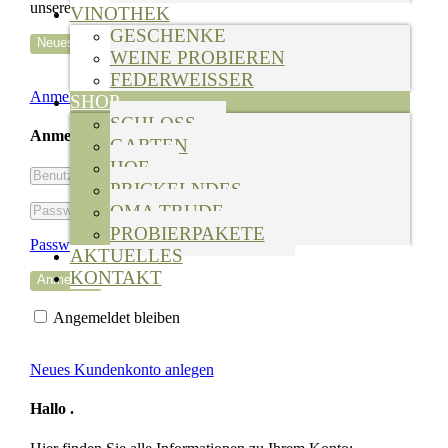
unserer
Datenschutzerklärung
.
VINOTHEK
GESCHENKE
WEINE PROBIEREN
FEDERWEISSER
Anmelden
SHOP
SCHLOSS
Anmelden
GARTEN
HOF
Benutzername
PRICKELNDES
oder
Passwort
OMA TRUDE
E-
Mail-
PROBIERPAKETE
Passwort vergessen?
Adresse
AKTUELLES
KONTAKT
Angemeldet bleiben
Neues Kundenkonto anlegen
Hallo
.