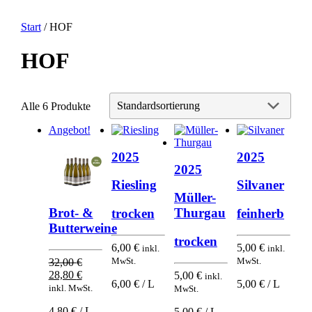
Start
/ HOF
HOF
Alle 6 Produkte
Angebot!
2025
2025
2025
Riesling
Silvaner
Müller-
Thurgau
Brot- &
trocken
feinherb
Butterweine
trocken
6,00
€
5,00
€
inkl.
inkl.
MwSt.
MwSt.
32,00
€
Ursprünglicher
Aktueller
28,80
€
5,00
€
inkl.
6,00 € / L
5,00 € / L
Preis
Preis
inkl. MwSt.
MwSt.
war:
ist:
4,80 € / L
5,00 € / L
32,00 €
28,80 €.