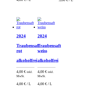
2024
2024
Traubensaft
Traubensaft
rot
weiss
alkoholfrei
alkoholfrei
4,00
€
4,00
€
inkl.
inkl.
MwSt.
MwSt.
4,00 € / L
4,00 € / L