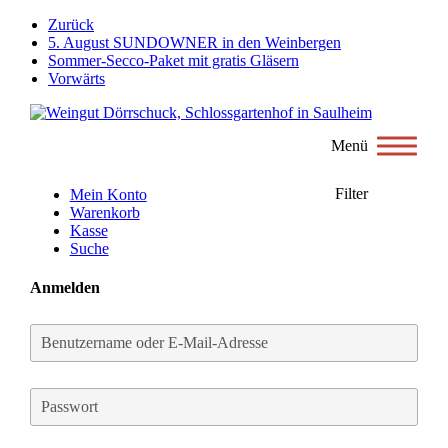
Weiter
Zurück
zum
5. August SUNDOWNER in den Weinbergen
Inhalt
Sommer-Secco-Paket mit gratis Gläsern
Vorwärts
Menü
Filter
Mein Konto
Warenkorb
Kasse
Suche
Anmelden
Benutzername
oder
E-
Mail-
Passwort
Adresse