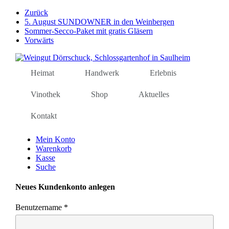
Weiter
Zurück
zum
5. August SUNDOWNER in den Weinbergen
Inhalt
Sommer-Secco-Paket mit gratis Gläsern
Vorwärts
Heimat
Handwerk
Erlebnis
Vinothek
Shop
Aktuelles
Kontakt
Mein Konto
Warenkorb
Kasse
Suche
Neues Kundenkonto anlegen
Benutzername
*