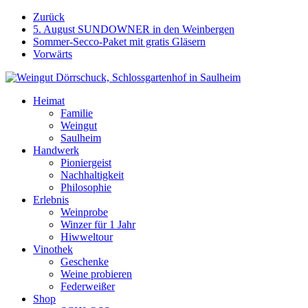
Weiter
Zurück
zum
5. August SUNDOWNER in den Weinbergen
Inhalt
Sommer-Secco-Paket mit gratis Gläsern
Vorwärts
Heimat
Familie
Weingut
Saulheim
Handwerk
Pioniergeist
Nachhaltigkeit
Philosophie
Erlebnis
Weinprobe
Winzer für 1 Jahr
Hiwweltour
Vinothek
Geschenke
Weine probieren
Federweißer
Shop