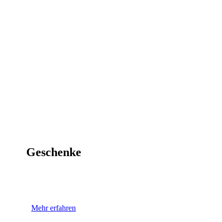
Geschenke
selbst getestet und wird jahreszeitlich angepasst. Wer auf der Suche
enkideen, Firmenpräsenten oder dem klassischen Gutschein ist, darf
ne einen Blick in unsere Räumlichkeiten werfen.
Mehr erfahren