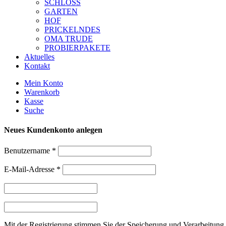
SCHLOSS
GARTEN
HOF
PRICKELNDES
OMA TRUDE
PROBIERPAKETE
Aktuelles
Kontakt
Mein Konto
Warenkorb
Kasse
Suche
Neues Kundenkonto anlegen
Benutzername
*
E-Mail-Adresse
*
Mit der Registrierung stimmen Sie der Speicherung und Verarbeitung 