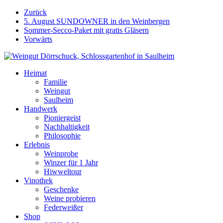
Weiter
Zurück
zum
5. August SUNDOWNER in den Weinbergen
Inhalt
Sommer-Secco-Paket mit gratis Gläsern
Vorwärts
Heimat
Familie
Weingut
Saulheim
Handwerk
Pioniergeist
Nachhaltigkeit
Philosophie
Erlebnis
Weinprobe
Winzer für 1 Jahr
Hiwweltour
Vinothek
Geschenke
Weine probieren
Federweißer
Shop