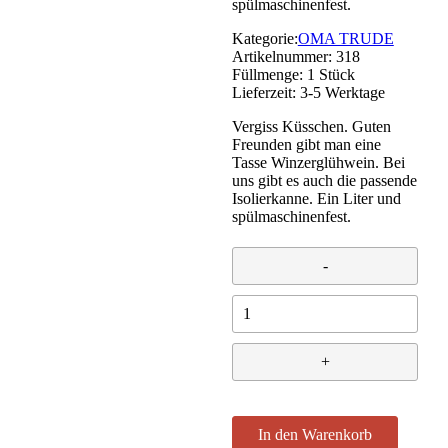
spülmaschinenfest.
Kategorie:
OMA TRUDE
Artikelnummer:
318
Füllmenge:
1 Stück
Lieferzeit:
3-5 Werktage
Vergiss Küsschen. Guten
Freunden gibt man eine
Tasse Winzerglühwein. Bei
uns gibt es auch die passende
Isolierkanne. Ein Liter und
spülmaschinenfest.
OMA
TRUDE
Isolierkanne
1
L
Menge
In den Warenkorb