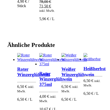
4,90 € /
78,00
€
Stück
Ursprünglicher
Aktueller
71,50
€
Preis
Preis
inkl. MwSt.
war:
ist:
5,96 € / L
78,00 €
71,50 €.
Ähnliche Produkte
Heißherbst
Roter
Weißer
Roter
Winzerglühwein
Winzerglühwein
Winzerglühwein
6,50
€
inkl.
375ml
MwSt.
6,50
€
6,50
€
inkl.
inkl.
MwSt.
MwSt.
6,50 € / L
4,00
€
inkl.
6,50 € / L
6,50 € / L
MwSt.
10,67 € / L