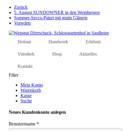
Weiter
Zurück
zum
5. August SUNDOWNER in den Weinbergen
Inhalt
Sommer-Secco-Paket mit gratis Gläsern
Vorwärts
Heimat
Handwerk
Erlebnis
Vinothek
Shop
Aktuelles
Kontakt
Filter
Mein Konto
Warenkorb
Kasse
Suche
Neues Kundenkonto anlegen
Benutzername
*