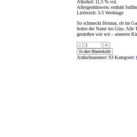
Alkohol:
11,5 % vol.
Allergenhinweis:
enthält Sulfit
Lieferzeit:
3-5 Werktage
So schmeckt Heimat, ob im Gar
holen die Natur ins Glas. Alle
genießen wie wir – unseren Ki
Dornfelder
Menge
In den Warenkorb
Artikelnummer:
03
Kategorie: