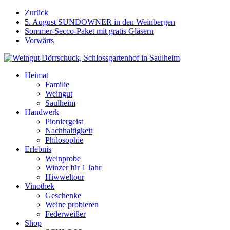
Weiter
Zurück
zum
5. August SUNDOWNER in den Weinbergen
Inhalt
Sommer-Secco-Paket mit gratis Gläsern
Vorwärts
Heimat
Familie
Weingut
Saulheim
Handwerk
Pioniergeist
Nachhaltigkeit
Philosophie
Erlebnis
Weinprobe
Winzer für 1 Jahr
Hiwweltour
Vinothek
Geschenke
Weine probieren
Federweißer
Shop