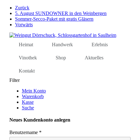
Weiter
Zurück
zum
5. August SUNDOWNER in den Weinbergen
Inhalt
Sommer-Secco-Paket mit gratis Gläsern
Vorwärts
Heimat
Handwerk
Erlebnis
Vinothek
Shop
Aktuelles
Kontakt
Filter
Mein Konto
Warenkorb
Kasse
Suche
Neues Kundenkonto anlegen
Benutzername
*