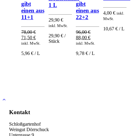
gibt
gibt
1 L
einen aus
einen aus
4,00
€
inkl.
11+1
22+2
MwSt.
29,90
€
inkl. MwSt.
10,67 € / L
78,00
€
96,00
€
29,90 € /
Ursprünglicher
Aktueller
Ursprünglicher
Aktueller
71,50
€
88,00
€
Stück
Preis
Preis
Preis
Preis
inkl. MwSt.
inkl. MwSt.
war:
ist:
war:
ist:
5,96 € / L
9,78 € / L
78,00 €
71,50 €.
96,00 €
88,00 €.
Nach
oben
Kontakt
Schloßgartenhof
Weingut Dörrschuck
Untergasse 9