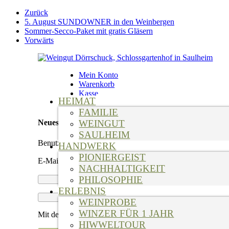
Weiter
Zurück
zum
5. August SUNDOWNER in den Weinbergen
Inhalt
Sommer-Secco-Paket mit gratis Gläsern
Vorwärts
Mein Konto
Warenkorb
Kasse
HEIMAT
Suche
FAMILIE
WEINGUT
Neues Kundenkonto anlegen
SAULHEIM
Benutzername
*
HANDWERK
PIONIERGEIST
E-Mail-Adresse
*
NACHHALTIGKEIT
PHILOSOPHIE
ERLEBNIS
WEINPROBE
WINZER FÜR 1 JAHR
Mit der Registrierung stimmen Sie der Speicherung und Ver
HIWWELTOUR