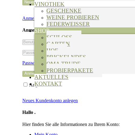
VINOTHEK
GESCHENKE
WEINE PROBIEREN
Anmelden
FEDERWEISSER
Anmelden
SHOP
SCHLOSS
Benutzername
GARTEN
oder
HOF
Passwort
E-
PRICKELNDES
Mail-
Passwort vergessen?
OMA TRUDE
Adresse
PROBIERPAKETE
AKTUELLES
KONTAKT
Angemeldet bleiben
Neues Kundenkonto anlegen
Hallo
.
Hier finden Sie alle Informationen zu Ihrem Konto:
Mein Konto