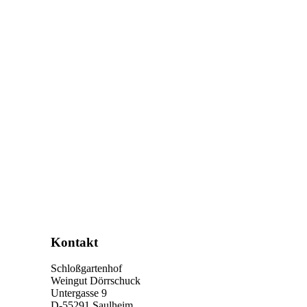
Nach
oben
Kontakt
Schloßgartenhof
Weingut Dörrschuck
Untergasse 9
D-55291 Saulheim