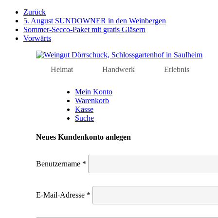
Weiter
Zurück
zum
5. August SUNDOWNER in den Weinbergen
Inhalt
Sommer-Secco-Paket mit gratis Gläsern
Vorwärts
Heimat
Handwerk
Erlebnis
Mein Konto
Warenkorb
Kasse
Suche
Neues Kundenkonto anlegen
Benutzername
*
E-Mail-Adresse
*