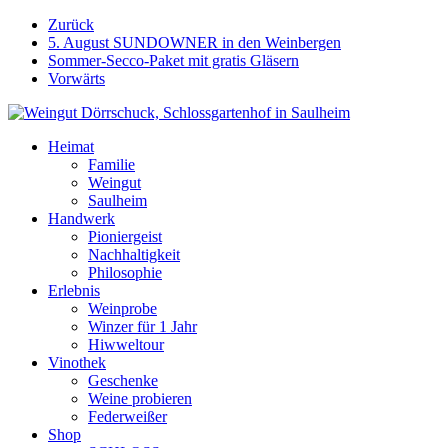
Weiter
Zurück
zum
5. August SUNDOWNER in den Weinbergen
Inhalt
Sommer-Secco-Paket mit gratis Gläsern
Vorwärts
Heimat
Familie
Weingut
Saulheim
Handwerk
Pioniergeist
Nachhaltigkeit
Philosophie
Erlebnis
Weinprobe
Winzer für 1 Jahr
Hiwweltour
Vinothek
Geschenke
Weine probieren
Federweißer
Shop