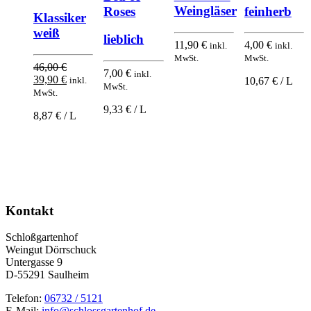
Weingläser
Roses
feinherb
Klassiker
weiß
lieblich
11,90
€
4,00
€
inkl.
inkl.
MwSt.
MwSt.
46,00
€
7,00
€
inkl.
Ursprünglicher
Aktueller
39,90
€
inkl.
10,67 € / L
MwSt.
Preis
Preis
MwSt.
war:
ist:
9,33 € / L
8,87 € / L
46,00 €
39,90 €.
Kontakt
Schloßgartenhof
Weingut Dörrschuck
Untergasse 9
D-55291 Saulheim
Telefon:
06732 / 5121
E-Mail:
info@schlossgartenhof.de