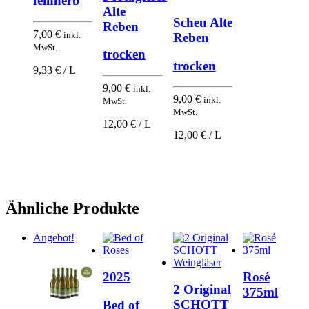
feinherb
Alte
Scheu Alte
Reben
7,00
€
inkl.
Reben
MwSt.
trocken
trocken
9,33 € / L
9,00
€
inkl.
9,00
€
inkl.
MwSt.
MwSt.
12,00 € / L
12,00 € / L
Ähnliche Produkte
Angebot!
2025
Rosé
2 Original
375ml
SCHOTT
Bed of