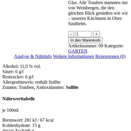
Glas. Alle Trauben stammen nur
von Weinbergen, die den
gleichen Blick genießen wie wir
– unseren Kirchturm in Ober-
Saulheim.
Blanc
de
In den Warenkorb
Noir
Artikelnummer:
09
Kategorie:
Menge
GARTEN
Analyse & Nährinfo
Weitere Informationen
Rezensionen (0)
Alkohol:
11,0 % vol.
Säure:
6 g/l
Restzucker:
6 g/l
Allergenhinweis:
enthält Sulfite
Zutaten:
Trauben
, Antioxidantien:
Sulfite
Nährwerttabelle
je 100ml
Brennwert:
281 kJ / 67 kcal
Kohlenhydrate:
15 g
davon Zucker
6 g