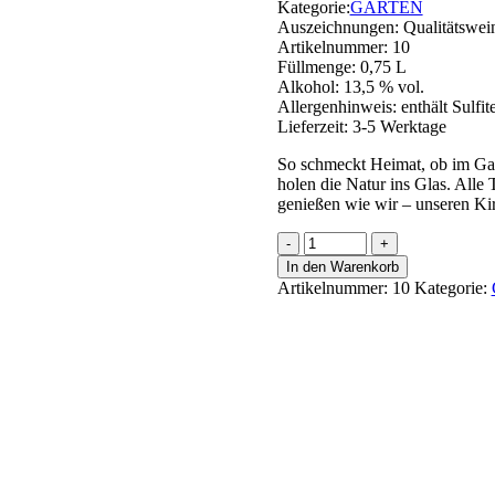
Kategorie:
GARTEN
Auszeichnungen:
Qualitätswei
Artikelnummer:
10
Füllmenge:
0,75 L
Alkohol:
13,5 % vol.
Allergenhinweis:
enthält Sulfit
Lieferzeit:
3-5 Werktage
So schmeckt Heimat, ob im Gar
holen die Natur ins Glas. Alle
genießen wie wir – unseren Ki
Portugieser
Alte
In den Warenkorb
Reben
Artikelnummer:
10
Kategorie:
Menge