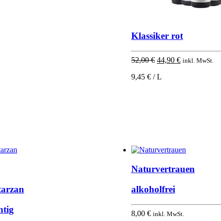
Klassiker rot
Ursprünglicher
Aktueller
52,00
€
44,90
€
inkl. MwSt.
Preis
Preis
9,45 € / L
war:
ist:
52,00 €
44,90 €.
Naturvertrauen
tarzan
alkoholfrei
htig
8,00
€
inkl. MwSt.