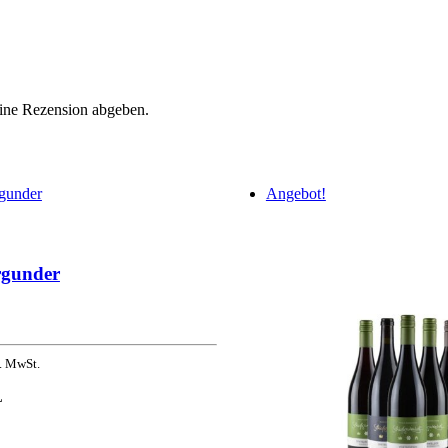
eine Rezension abgeben.
Angebot!
rgunder
. MwSt.
L